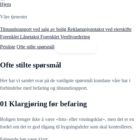
Hjem
Våre tjenester
Tilstandsrapport ved salg av bolig
Reklamasjonstakst ved eierskifte
Forenklet Lånetakst
Forenklet Verdivurdering
Prisliste
Ofte stilte spørsmål
Kontakt oss
Ofte stilte spørsmål
Her har vi samlet svar på de vanligste spørsmål kundane våre har i
forbindelse med befaring og tilstandsrapport.
01
Klargjøring før befaring
Boligen trenger ikke å være «foto- eller visningsklar», men det er en
fordel om det er god tilgang til bygningsdeler som skal kontrolleres.
Følgende bør være klart: